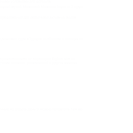
чными условиями для шопинга;
одный музей, Мавзолей Мавсола (одно из 7 чудес
предложений для любителей активных видов
е дешевые туры в Турцию из Москвы и никогда не
 предложениями от партнеров Biglion вам не
стемы питания, развлечений и других важных
нные на отдыхе деньги можно потратить там же,