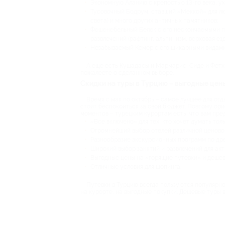
Экономную Аланию с крепостью 13-го века, у
Тусовочный Бодрум, ставший «Меккой» для лю
света) и много других античных памятников;
Фешенебельный Белек с его нескончаемыми п
развлечений (рафтинг, альпинизм, верховая езда
Незабываемый Кемер с его шикарными видами,
А еще есть Кушадасы и Мармарис, Сиде и Фетхи
пожалеете о сделанном выборе.
Скидки на туры в Турцию – выгодные цен
Время с мая по октябрь – самое лучшее для отд
стоит беспокоиться за свой бюджет. Поэтому ор
моментов – турецким курортам есть, что вам пре
«Все включено» для тех, кто хочет думать толь
Огромнейший выбор отелей различной ценово
Разнообразие экскурсионных программ по др
Широкий выбор занятий и развлечений для актив
Выгодные цены на «горящие путевки» и дешевы
Отличные условия для шопинга.
Путевки в Турцию всегда пользуются популярн
на курорте, на выгодные покупки. Дешевые туры 