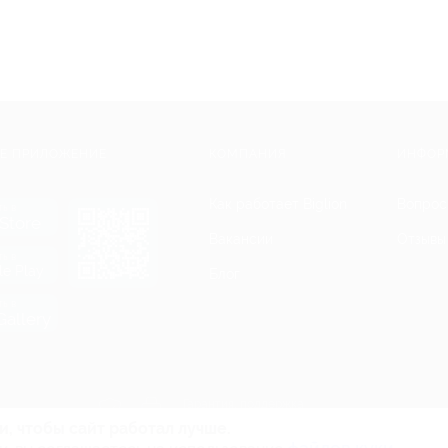
Е ПРИЛОЖЕНИЕ
КОМПАНИЯ
ИНФОР
Как работает Biglion
Вопрос
ть в
Store
Вакансии
Отзывы
ть в
le Play
Блог
ть в
allery
Гарантия, поддержка
24 часа и возврат средств
и, чтобы сайт работал лучше.