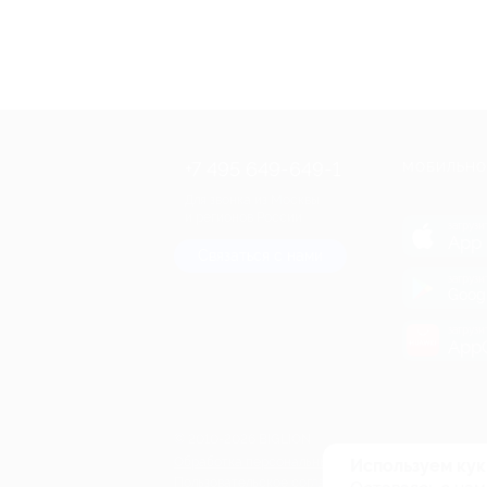
+7 495 649-649-1
МОБИЛЬНО
Для звонка из Москвы
и регионов России
загрузи
App 
Связаться с нами
загрузи
Goog
загрузи
AppG
© 2010-2026 BIGLION
Обработка персональных данных
Используем кук
Пользовательское соглашение