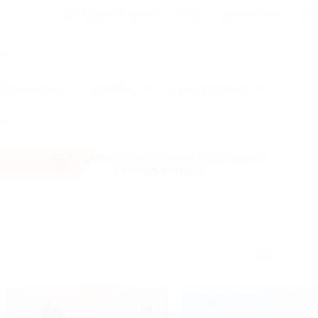
Для Вашего бизнеса
Блог
Франчайзинг
Воп
Промокоды
Кэшбэк
Афиша города
Все скидки
- в мобильном приложении!
Скачать сейчас!