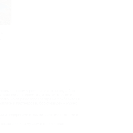
й»
»
оким спросом у россиян и это не случайно.
азличной «звездности», и пляжи, многие из
лго, но от разговоров загара не прибавится и
Биглион и партнеров выбор очевиден – нужно
ми и недорогими отелями, чистыми пляжами и
:
рхеологическим музеем и множеством