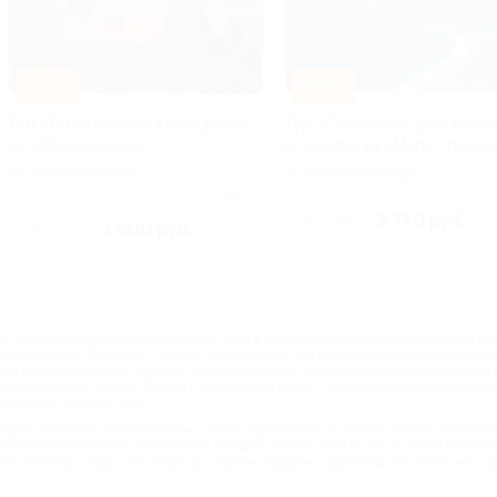
–41%
–46%
Тур «Таинственная Каппадокия»
Тур «Сокровища двух море
от «Марс-травел»
от агентства «Марс-травел
Марьина Роща
Марьина Роща
Куплено 4
3 750 руб.
скидка 46% за
3 000 руб.
скидка 41% за
 о предстоящем отдыхе на море. Туры в Турцию традиционно пользуются выс
емноморское, Эгейское, Черное, Мраморное), и огромное количество отелей р
награда, свидетельствующая о высоком качестве воды. Рассказывать можно до
ора выбирать отдых в Турции и сравнивать цены. С акционными скидками от 
 выгодное путешествие.
туристическим направлением. Страна привлекает не только своими шикарны
турных и природных памятников. Каждый должен хотя бы раз в жизни увидеть
ми пляжами, парусной гаванью, старым городом с древними постройками, а