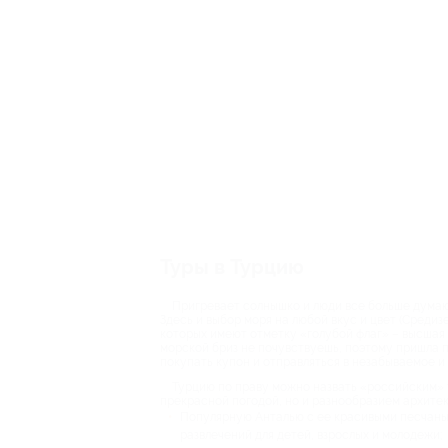
Туры в Турцию
Пригревает солнышко и люди все больше думают
Здесь и выбор моря на любой вкус и цвет (Средиз
которых имеют отметку «голубой флаг» – высшая 
морской бриз не почувствуешь, поэтому пришла п
покупать купон и отправляться в незабываемое и
Турцию по праву можно назвать «российским» 
прекрасной погодой, но и разнообразием архитек
Популярную Анталью с ее красивыми песчаны
развлечений для детей, взрослых и молодежи;