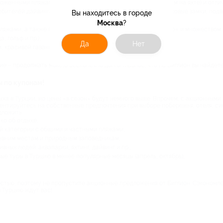
хоженными пляжами, гротами (можно прокатиться по пещерам на яхте) и отли
бителей дайвинга и серфинга. Здесь вы посетите средневековые замки, подв
Вы находитесь в городе
Москва
?
ляжами, а также природным заповедником «Каньон Кепрюлю» и множеством 
, гольф и пр.);
Да
Нет
 красивой гаванью и и прогулками на яхте.
е – продолжать можно бесконечно долго. Главное, что на Биглион вы найдет
ы по купонам!
ыха в Турции, но цены «в сезон» будут немного выше. Впрочем, с акционными
иентируйтесь на собственные предпочтения при выборе побережья, отеля, си
дложить:
ко об отдыхе;
й категории с общими и частными пляжами;
евним местам и природным заповедникам;
ных людей: аквапарки, яхтинг, дайвинг и пр.;
е туры в Турцию в менее популярные месяцы (апрель, октябрь);
остью, поэтому не пропустите акционные предложения от Биглион. Сэкономле
в Турцию ждут вас!