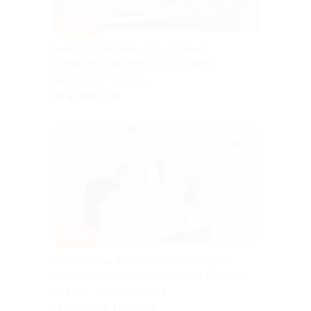
–30%
Гинекологическое обследование
в медицинском центре «Астрамед»
Проспект Победы
от 4 060 руб.
–40%
Комплексная диагностика глаз перед
лазерной коррекцией в клинике «Кузляр»
г. Казань, Чистопольская
ул., д. 16/15
2 160 руб.
3 600 руб.
Куплено 2