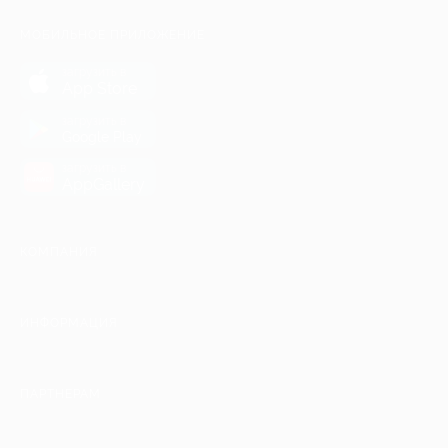
МОБИЛЬНОЕ ПРИЛОЖЕНИЕ
загрузить в
App Store
загрузить в
Google Play
загрузить в
AppGallery
КОМПАНИЯ
ИНФОРМАЦИЯ
ПАРТНЕРАМ