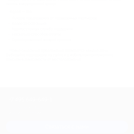
запись в медицинский центр.
Biglion — это:
Лучшие предложения от проверенных партнеров;
Более 10 000 акций;
Круглосуточная служба поддержки;
Несколько способов оплаты;
Гарантированный возврат купонов.
Новые скидочные предложения появляются каждый день.
Выбирайте подходящие на сайте и в мобильном приложении с
поиском в зависимости от местоположения.
+7 495 649-649-1
Для звонка из Москвы
и регионов России
Связаться с нами