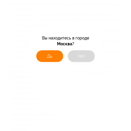
Гинекология — консультация гинеколога, мазки для исследования,
кольпоскопия;
Урология — прием уролога, андролога, забор биоматериала;
Диагностика — все виды УЗИ, томография, комплексные пакеты
для будущих родителей;
Лазерная коррекция зрения — технология Lasik или Super Lasik;
Лабораторные исследования — биохимические,
Вы находитесь в городе
микробиологические, гистологические, иммунологические и т. д.;
Москва
?
Стоматология — гигиена полости рта, лечение кариеса,
протезирование, установка брекет-систем и виниров, удаление,
Да
Нет
отбеливание и реставрация зубов.
На сайте много выгодных предложений как на комплексное
обследование в Казани, так и на консультации узкопрофильных
специалистов:
Эндокринолога;
Маммолога;
Кардиолога;
Гастроэнтеролога;
Флеболога;
Остеопата;
Мануального терапевта;
Ортопеда;
Гинеколога;
Педиатра;