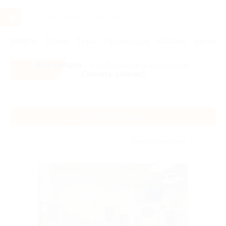
Услуги
Отели
Туры
Промокоды
Кэшбэк
Афиша 
Все скидки
- в мобильном приложении!
Скачать сейчас!
Главная
Услуги
Здоровье
Диагностика, обследование
Диагностика, обследование
Без сортировки