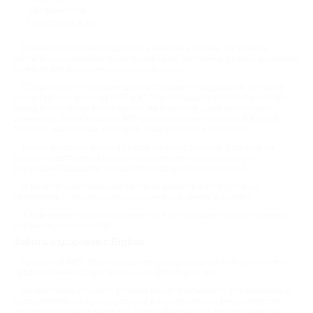
Офтальмолога;
Проктолога и др.
Кроме обследования здоровья в клинике в Казани, вы можете
выбрать оздоровление по выгодной цене, например, сеансы в соляной
комнате или барокамере, очищение крови.
С Biglion доступны даже дорогостоящие исследования. На сайте
представлены акции на МРТ и КТ. Эти процедуры позволяют сделать
вывод о состоянии всего организма и выявить даже мельчайшие
изменения. Есть скидки на МРТ различных зон — головы, брюшной
полости, малого таза, суставов, позвоночника и не только.
Кроме выгодных акций и скидок на обследование, отдельно на
Biglion представлены купоны на удаление новообразований
(папиллом, бородавок, кондилом) и сосудистых патологий.
В разделе «Здоровье» на сайте вы найдете и консультации
психологов — индивидуальные, семейные, очные и онлайн.
А еще можно почитать отзывы тех, кто по скидке посетил клинику
или медицинский центр.
Забота о здоровье с Biglion
Купоны на МРТ, УЗИ, посещение узкопрофильных специалистов и
лабораторные исследования — на Biglion есть все.
Внимательно изучайте условия акций. Учитывайте, что лечебные и
оздоровительные процедуры, как и хирургическое вмешательство,
требуют консультации врача. Также обязательна предварительная