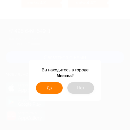
4%
4.4%
Кэшбэк
Кэшбэк
+7 495 649-649-1
Для звонка из Москвы
и регионов России
Связаться с нами
Вы находитесь в городе
МОБИЛЬНОЕ ПРИЛОЖЕНИЕ
Москва
?
загрузить в
Да
Нет
App Store
загрузить в
Google Play
загрузить в
AppGallery