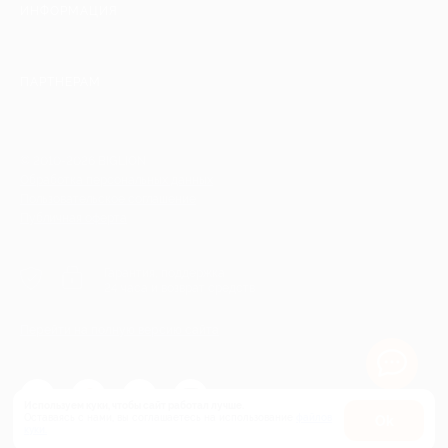
ИНФОРМАЦИЯ
ПАРТНЕРАМ
© 2010-2026 BIGLION
Обработка персональных данных
Пользовательское соглашение
Публичная оферта
Гарантия, поддержка
24 часа и возврат средств
Перейти на полную версию сайта
Используем куки, чтобы сайт работал лучше.
Оставаясь с нами, вы соглашаетесь на использование
файлов
Оk
куки.