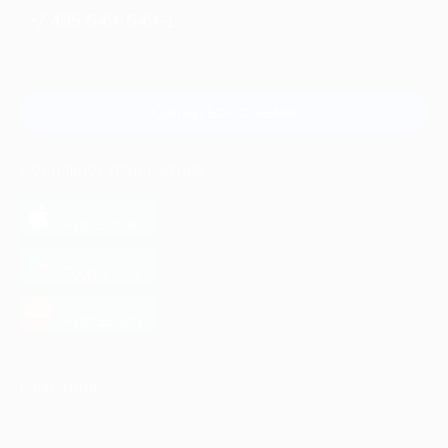
+7 495 649-649-1
Для звонка из Москвы
и регионов России
Связаться с нами
МОБИЛЬНОЕ ПРИЛОЖЕНИЕ
загрузить в
App Store
загрузить в
Google Play
загрузить в
AppGallery
КОМПАНИЯ