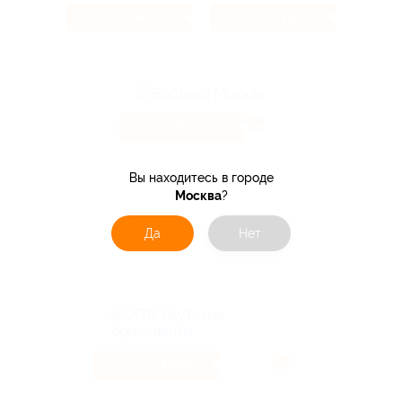
2.4%
2.13%
Кэшбэк
Кэшбэк
7%
Кэшбэк
Вы находитесь в городе
Москва
?
Да
Нет
6.4%
Кэшбэк
1.02%
Кэшбэк