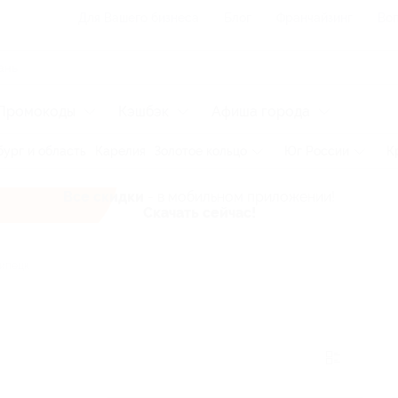
Для Вашего бизнеса
Блог
Франчайзинг
Воп
Промокоды
Кэшбэк
Афиша города
ург и область
Карелия
Золотое кольцо
Юг России
К
Все скидки
- в мобильном приложении!
Скачать сейчас!
ипецк