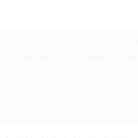
Е ПРИЛОЖЕНИЕ
КОМПАНИЯ
ИНФОР
Как работает Biglion
Вопрос
ть в
Store
Вакансии
Отзывы
ть в
le Play
Блог
ть в
allery
Гарантия, поддержка
24 часа и возврат средств
и, чтобы сайт работал лучше.
файлов куки.
и, вы соглашаетесь на использование