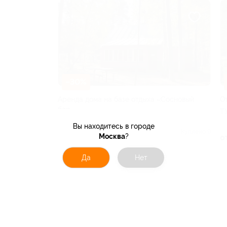
–30%
Аренда дома на базе отдыха «Сосновый
О
бор»
Т
РЯЗАНСКАЯ ОБЛАСТЬ
Вы находитесь в городе
Куплено 9
Москва
?
о
от 1 400 руб.
Да
Нет