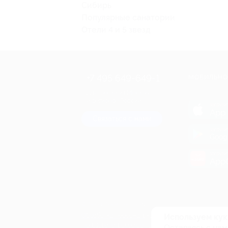
Сибирь
Популярные санатории
Отели 4 и 5 звезд
+7 495 649-649-1
МОБИЛЬНО
Для звонка из Москвы
и регионов России
загрузи
App 
Связаться с нами
загрузи
Goog
загрузи
AppG
© 2010-2026 BIGLION
Обработка персональных данных
Используем кук
Пользовательское соглашение
Оставаясь с нам