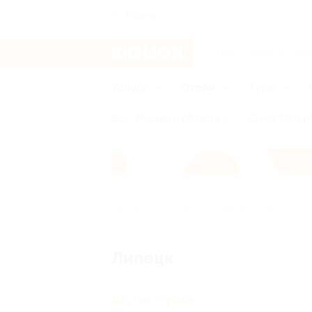
Казань
Услуги
Отели
Туры
Все
Москва и область
Санкт-Петерб
Главная
Отели
Другие города
Л
Липецк
Другие города