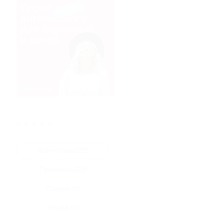
★
★
★
★
★
Все купоны (22)
Промокод (22)
Скидка (0)
Флаер (0)