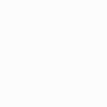
загрузить в
App Store
загрузить в
Google Play
загрузить в
AppGallery
КОМПАНИЯ
ИНФОРМАЦИЯ
ПАРТНЕРАМ
© 2010-2026 BIGLION
Обработка персональных данных