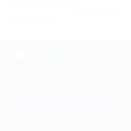
процесс обучения; оказывать мотивационную поддержку на всем
процессе обучения и после его окончания.
Также посмотрите наши интересные:
скидки на обучение от МТИ
и
школа английского языка Melene
загрузить в
загрузить в
App Store
Google Play
+7 495 649-649-1
Для звонка из Москвы
и регионов России
Связаться с нами
МОБИЛЬНОЕ ПРИЛОЖЕНИЕ