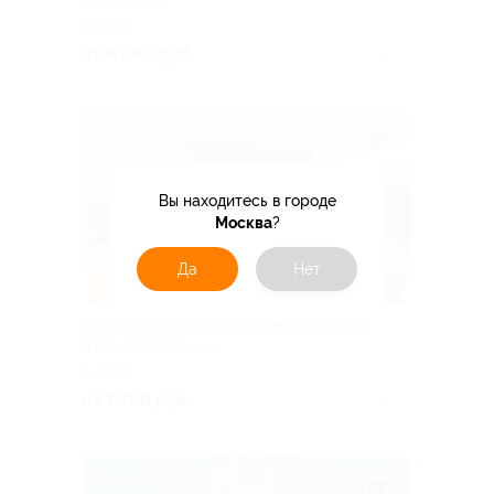
со скидкой
АНАПА
от 4 690 руб.
Куплено 8
Вы находитесь в городе
Москва
?
Да
Нет
–30%
ПОДОГРЕВАЕМЫЙ БАССЕЙН
Отдых в Анапе с посещением бассейна
в ГК «Белладжио»
АНАПА
от 1 750 руб.
Куплено 9