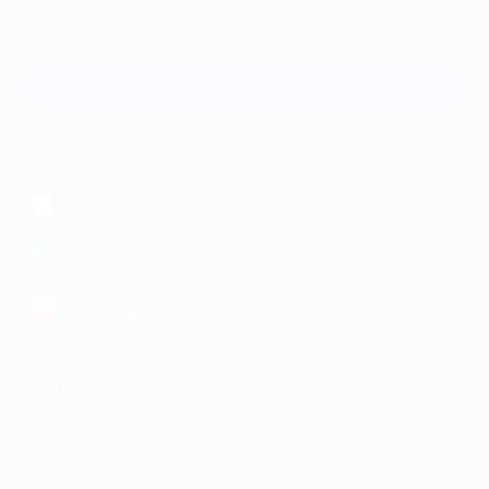
Для звонка из Москвы
и регионов России
Связаться с нами
МОБИЛЬНОЕ ПРИЛОЖЕНИЕ
загрузить в
App Store
загрузить в
Google Play
загрузить в
AppGallery
КОМПАНИЯ
ИНФОРМАЦИЯ