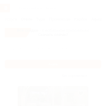
Услуги
Отели
Туры
Промокоды
Кэшбэк
Афиша 
Все скидки
- в мобильном приложении!
Скачать сейчас!
Главная
Отели
Юг России
Анапа
Анапа
Без сортировки