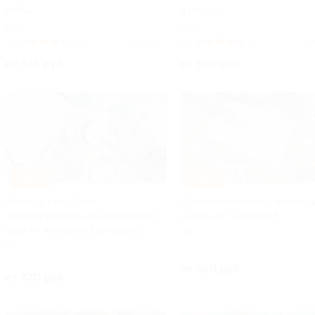
себя»
и песок»
РФ
РФ
4.6
(48)
Куплено 3
5.0
(21)
Куп
от 325 руб.
от 500 руб.
–63%
–40%
Расклад карт Таро,
«Дизайн человека», матриц
метафорических ассоциативных
судьбы от Газеевой Е.
карт от эксперта Екатерины
РФ
РФ
Ку
от 360 руб.
от 370 руб.