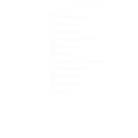
Регистрация имени для
звезды
(1)
Афиша города
Красота
Здоровье
Рестораны и кафе
Обучение
Фитнес
Товары по купонам
Развлечения
Экскурсии
События
Дети