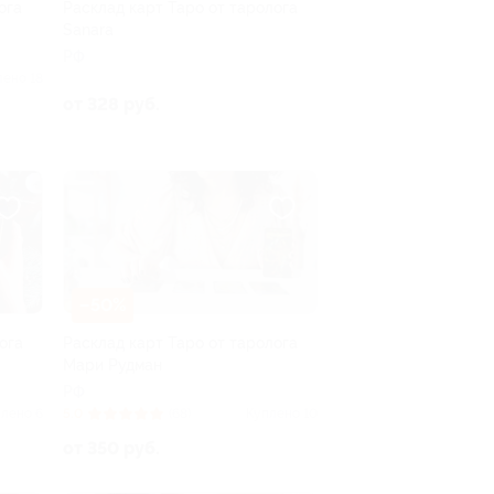
ога
Расклад карт Таро от таролога
Sanara
РФ
лено 18
от 328 руб.
–50%
ога
Расклад карт Таро от таролога
Мари Рудман
РФ
лено 6
5.0
(68)
Куплено 10
от 350 руб.