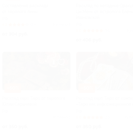
Составление расклада
Расклад по методике Ораку
от таролога Анны
Ци Мень от астролога Елен
Ивановской
РФ
РФ
4.3
(34)
Куплено 8
5.0
(86)
Куп
от 304 руб.
от 406 руб.
–50%
–50%
Расклад карт Таро от таролога
Расклад карт Таро от комп
Юлии Сарычевой
«Таро как информационное 
РФ
РФ
Куплено 3
5.0
(33)
Купл
от 350 руб.
от 360 руб.