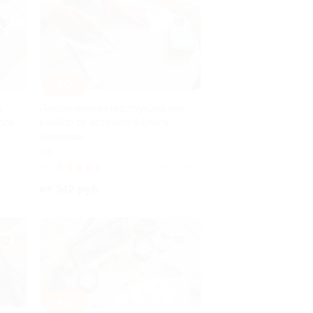
–50%
а
Персональная инструкция или
ога
разбор от астролога Ольги
Беляевой
РФ
4.6
(8)
Куплено 1
от 342 руб.
–40%