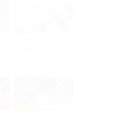
–50%
АЙН
ро
Натальная карта, соляр,
консультация астролога
Киреевой Екатерины
РФ
плено 1
от 500 руб.
–86%