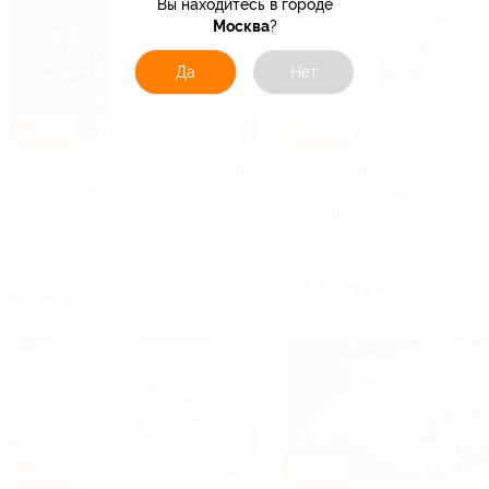
Вы находитесь в городе
Москва
?
Да
Нет
–50%
–45%
ЗАПИСАТЬСЯ ОНЛАЙН
Гороскоп от компании «Академия
Составление и расшифровк
астрологов NSER познай свою
матрицы судьбы от нумерол
судьбу»
Натальи Серковой
РФ
РФ
4.6
(565)
Куплено 24
от 1 100 руб.
от 245 руб.
–62%
–42%