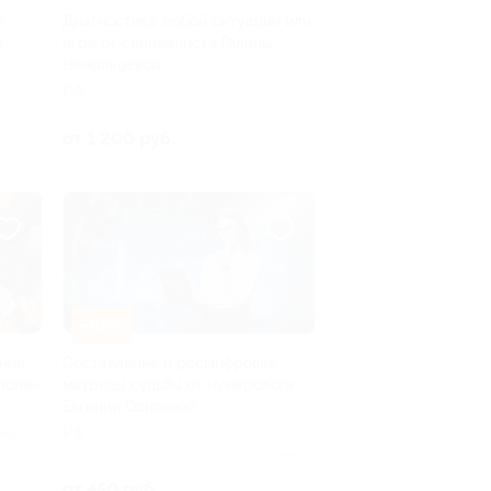
л
Диагностика любой ситуации или
ы
игра от специалиста Галины
Немальцевой
РФ
лено 2
от 1 200 руб.
–85%
ании
Составление и расшифровка
поле»
матрицы судьбы от нумеролога
Евгении Осиповой
РФ
ено 20
Куплено 9
от 450 руб.