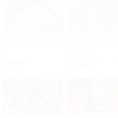
–50%
–50%
ЗАПИСАТЬСЯ ОНЛ
Расклад на картах Таро от Анны
Обучение раскладу карт Та
Кочетовой
от «Школы Таро»
РФ
РФ
5.0
(32)
Ку
от 500 руб.
от 645 руб.
–51%
–50%
НОВАЯ УСЛУГА