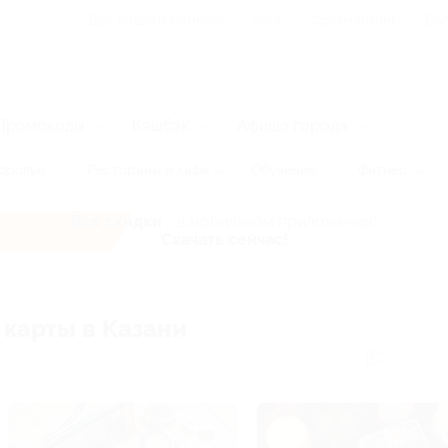
Для Вашего бизнеса
Блог
Франчайзинг
Воп
Промокоды
Кэшбэк
Афиша города
оровье
Рестораны и кафе
Обучение
Фитнес
Все скидки
- в мобильном приложении!
Скачать сейчас!
Гороскопы и натальные карты
 карты в Казани