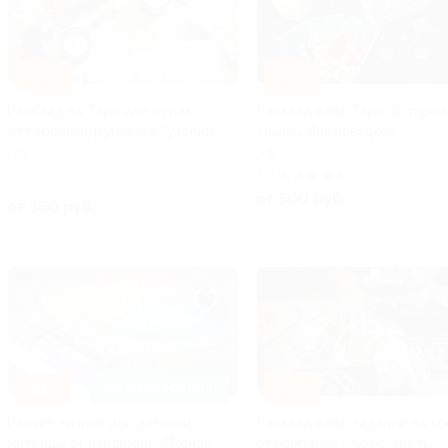
–40%
–50%
Расклад на Таро или рунах
Расклад карт Таро от тарол
от таролога-рунолога Гузелии
Ульяны Вишневецкой
РФ
РФ
Куплено 3
5.0
(3)
от 500 руб.
от 360 руб.
–50%
–50%
ЗАПИСАТЬСЯ ОНЛАЙН
Расчет личной или детской
Расклад карт, гадание на к
матрицы от академии «Познай
от компании «Кофе, карты