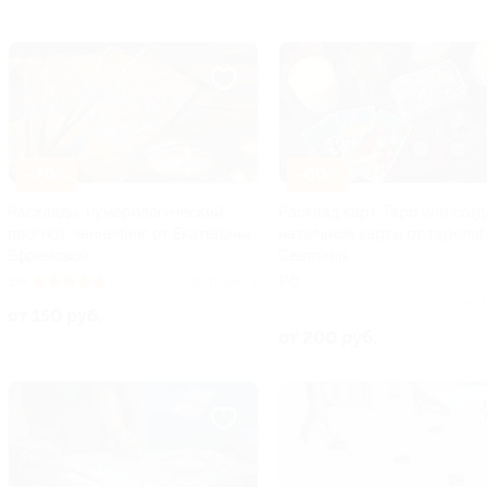
–70%
–60%
Расклады, нумерологический
Расклад карт Таро или соз
прогноз, ченнелинг от Екатерины
натальной карты от таролог
Ефремовой
Светланы
РФ
5.0
(4)
Куплено 2
Ку
от 150 руб.
от 200 руб.