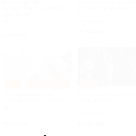
Расклад карт Таро
Расклад карт таро от тарол
и нумерологии от мастера Таро
и астролога Елены Шахсу
Елены Файзен
РФ
РФ
4.9
(94)
Куп
от 300 руб.
от 245 руб.
–40%
–50%
ДОСТУПНО ОНЛАЙН
Составление гороскопа
Расклад карт Таро от тарол
от компании «Твоя астрология»
Марии Орловой
РФ
РФ
Куплено 3
5.0
(21)
Куп
от 594 руб.
от 600 руб.