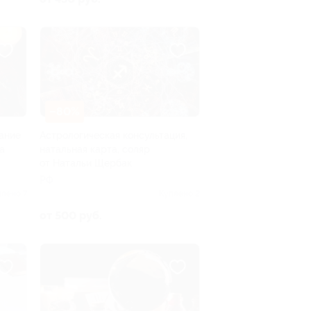
–80%
дание
Астрологическая консультация,
а
натальная карта, соляр
от Натальи Щербак
РФ
плено 7
Куплено 2
от 500 руб.