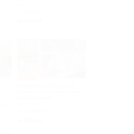
РФ
3.9
(27)
Куплено 1
лено 4
от 750 руб.
–50%
а
Расклад карт Таро, расклад-
диагностика от астропсихолога
Ирэн Васильевой
РФ
плено 1
4.6
(96)
Куплено 4
от 375 руб.