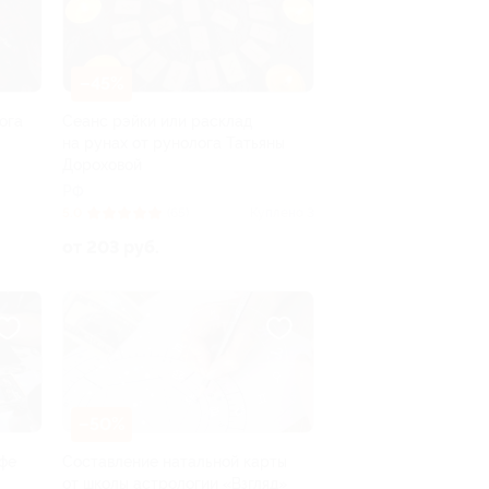
–45%
ога
Сеанс рэйки или расклад
на рунах от рунолога Татьяны
Дороховой
РФ
5.0
(65)
Куплено 3
от 203 руб.
–50%
офе
Составление натальной карты
от школы астрологии «Взгляд»