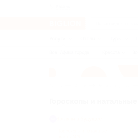
Казань
Услуги
Отели
Туры
Все
Афиша города
Красота
Зд
Главная
Услуги
Загляни в будущее
Гороскопы и натальные
Загляни в будущее
Гороскопы и натальные
карты
(42)