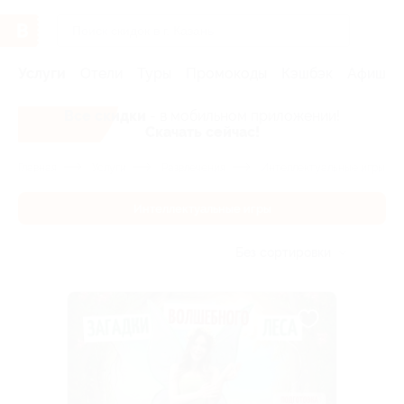
Услуги
Отели
Туры
Промокоды
Кэшбэк
Афиша 
Все скидки
- в мобильном приложении!
Скачать сейчас!
Главная
Услуги
Развлечения
Интеллектуальные игры
Интеллектуальные игры
Без сортировки