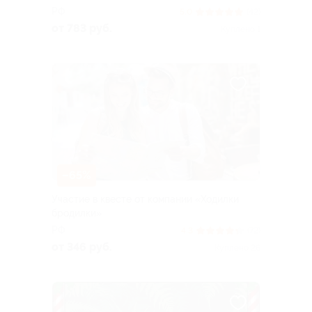
РФ
5.0
(42)
от 783 руб.
Куплено 1
–65%
Участие в квесте от компании «Ходилки
бродилки»
РФ
4.3
(72)
от 346 руб.
Куплено 26