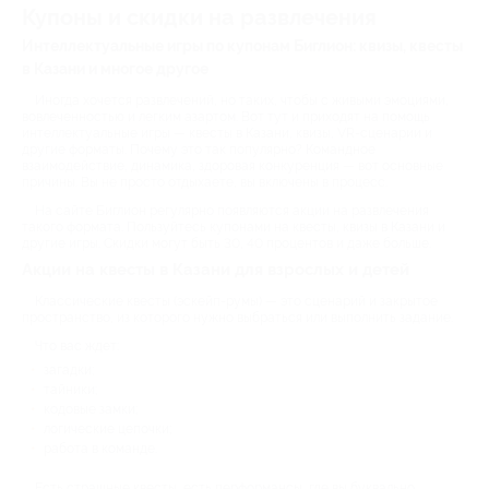
Купоны и скидки на развлечения
Интеллектуальные игры по купонам Биглион: квизы, квесты
в Казани и многое другое
Иногда хочется развлечений, но таких, чтобы с живыми эмоциями,
вовлеченностью и легким азартом. Вот тут и приходят на помощь
интеллектуальные игры — квесты в Казани, квизы, VR-сценарии и
другие форматы. Почему это так популярно? Командное
взаимодействие, динамика, здоровая конкуренция — вот основные
причины. Вы не просто отдыхаете, вы включены в процесс.
На сайте Биглион регулярно появляются акции на развлечения
такого формата. Пользуйтесь купонами на квесты, квизы в Казани и
другие игры. Скидки могут быть 30, 40 процентов и даже больше.
Акции на квесты в Казани для взрослых и детей
Классические квесты (эскейп-румы) — это сценарий и закрытое
пространство, из которого нужно выбраться или выполнить задание.
Что вас ждет:
загадки;
тайники;
кодовые замки;
логические цепочки;
работа в команде.
Есть страшные квесты, есть перформансы, где вы буквально