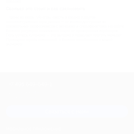
поближе.
Сколько это стоит и как сэкономить
Цены на квизы, VR-игры, квесты в Казани и другие
интеллектуальные игры разные — от вполне доступных до
премиальных перформансов с актерами и спецэффектами. На сайте
Биглион регулярно появляются акции от проверенных партнеров.
Пользуйтесь купонами — это выгодно и позволяет платить меньше!
Приходите играть компанией, а Биглион позаботится о вашей
экономии.
+7 495 649-649-1
Для звонка из Москвы
и регионов России
Связаться с нами
МОБИЛЬНОЕ ПРИЛОЖЕНИЕ