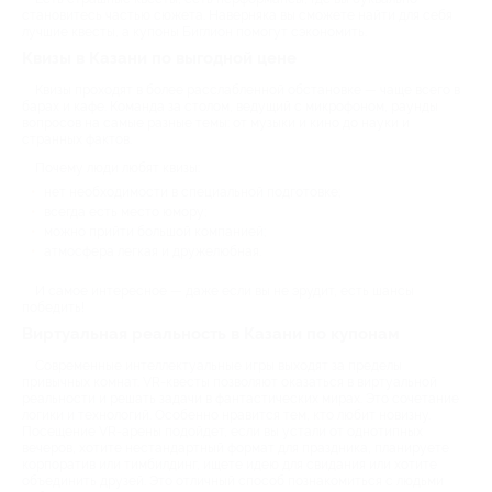
становитесь частью сюжета. Наверняка вы сможете найти для себя
лучшие квесты, а купоны Биглион помогут сэкономить.
Квизы в Казани по выгодной цене
Квизы проходят в более расслабленной обстановке — чаще всего в
барах и кафе. Команда за столом, ведущий с микрофоном, раунды
вопросов на самые разные темы: от музыки и кино до науки и
странных фактов.
Почему люди любят квизы:
нет необходимости в специальной подготовке;
всегда есть место юмору;
можно прийти большой компанией;
атмосфера легкая и дружелюбная.
И самое интересное — даже если вы не эрудит, есть шансы
победить!
Виртуальная реальность в Казани по купонам
Современные интеллектуальные игры выходят за пределы
привычных комнат. VR-квесты позволяют оказаться в виртуальной
реальности и решать задачи в фантастических мирах. Это сочетание
логики и технологий. Особенно нравится тем, кто любит новизну.
Посещение VR-арены подойдет, если вы устали от однотипных
вечеров, хотите нестандартный формат для праздника, планируете
корпоратив или тимбилдинг, ищете идею для свидания или хотите
объединить друзей. Это отличный способ познакомиться с людьми