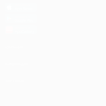
загрузить в
App Store
загрузить в
Google Play
загрузить в
AppGallery
КОМПАНИЯ
ИНФОРМАЦИЯ
ПАРТНЕРАМ
© 2010-2026 BIGLION
Обработка персональных данных