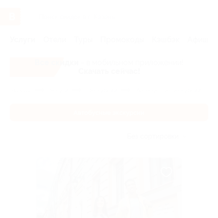
Услуги
Отели
Туры
Промокоды
Кэшбэк
Афиша 
Все скидки
- в мобильном приложении!
Скачать сейчас!
Главная
Услуги
Экскурсии
Автобусные экскурсии
Автобусные экскурсии
Без сортировки