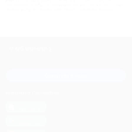
можно готовиться к увлекательному путешествию со скидкой. А по
возвращению не забудьте зайти на Биглион и оставить отзыв – так вы
поможете другим пользователям принять правильное решение.
+7 495 649-649-1
Для звонка из Москвы
и регионов России
Связаться с нами
МОБИЛЬНОЕ ПРИЛОЖЕНИЕ
загрузить в
App Store
загрузить в
Google Play