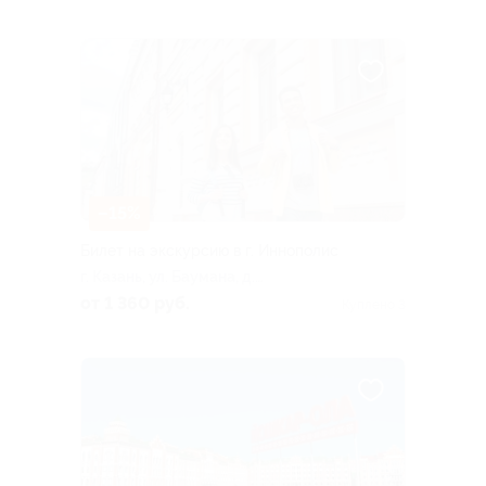
–15%
Билет на экскурсию в г. Иннополис
г. Казань, ул. Баумана, д.
11/12
от 1 360 руб.
Куплено 3