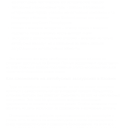
архитектурные, мистические или исторические поездки.
Загородные и однодневные туры – поездки в ближайшие
исторические города, усадьбы, монастырские комплексы и т.д.
Например, в Карелию, города Золотого кольца или царские
резиденции под Санкт-Петербургом.
Ночные и вечерние экскурсии – осмотр города в вечерней
подсветке, когда знакомые места выглядят иначе.
Экскурсии с дополнительными опциями – включают не только
автобусный маршрут, но и посещение музеев и дворцов,
дегустации или интерактивные элементы.
Это далеко не все виды автобусных экскурсий в Казани со
скидками, доступные на Биглион. Полный ассортимент представлен
на этой странице. Каждое предложение длится несколько месяцев,
после чего появляются новые акции.
Как сэкономить на автобусных экскурсиях в Казани
Туры на автобусах стоят недешево, но это не значит, что нужно
мучиться с самостоятельной организацией поездки. Пользуйтесь
купонами Биглион: они помогают сэкономить до 50% на комплексных
программах. Это просто: достаточно выбрать подходящее
предложение из каталога и изучить детали. Особое внимание стоит
обратить на даты экскурсии, ее содержание и возможные доплаты.
Определившись с выбором, нужно связаться с организатором и
узнать, есть ли места на желаемые даты. А после подтверждения –
сразу приобрести купон и совершить бронирование. На этом все: