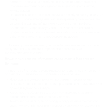
Комфорт – поездка на автобусе не зависит от капризов погоды.
Современный транспорт надежно защищает от дождя, ветра,
холода и жары.
Панорамный обзор – высокая посадка в автобусе дает уникальный
ракурс. Вы сможете оценить масштаб архитектурных ансамблей,
увидеть фасады зданий целиком и сделать отличные фото.
Безопасность и предсказуемость – вы доверяете логистику
профессионалам. Это исключает риск заблудиться в незнакомом
районе или столкнуться с проблемами на дороге.
По этим причинам многие туристы выбирают именно автобусные
экскурсии для знакомства с городскими и загородными
достопримечательностями.
Виды акций на автобусные экскурсии в Казани на
Биглион
У нас на сайте представлено множество туристических программ
со скидками. Направления и форматы – самые разные:
Новогодние и рождественские программы – тематические
экскурсии, посвященные истории праздников и их традициям. Они
проходят в декабре и январе.
Классические обзорные экскурсии – знакомство с главными
достопримечательностями за одну поездку.
Тематические маршруты по городу – погружение в конкретную
эпоху, культурный пласт или интересы. Например, литературные,