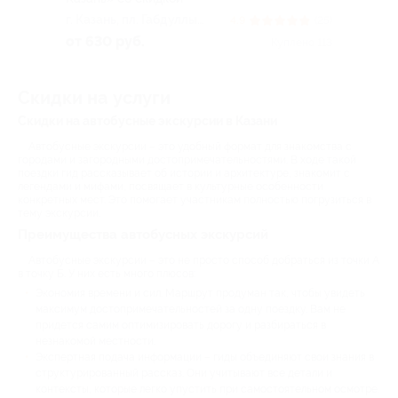
г. Казань, пл. Габдуллы
4.9
(25)
Тукая (начало маршрута,
от 630 руб.
Куплено 113
справа от часов на ул.
Баумана)
Скидки на услуги
Скидки на автобусные экскурсии в Казани
Автобусные экскурсии – это удобный формат для знакомства с
городами и загородными достопримечательностями. В ходе такой
поездки гид рассказывает об истории и архитектуре, знакомит с
легендами и мифами, посвящает в культурные особенности
конкретных мест. Это помогает участникам полностью погрузиться в
тему экскурсии.
Преимущества автобусных экскурсий
Автобусные экскурсии – это не просто способ добраться из точки А
в точку Б. У них есть много плюсов:
Экономия времени и сил. Маршрут продуман так, чтобы увидеть
максимум достопримечательностей за одну поездку. Вам не
придется самим оптимизировать дорогу и разбираться в
незнакомой местности.
Экспертная подача информации – гиды объединяют свои знания в
структурированный рассказ. Они учитывают все детали и
контексты, которые легко упустить при самостоятельном осмотре.