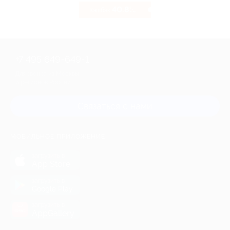
40.8%
Кэшбэк
+7 495 649-649-1
Для звонка из Москвы
и регионов России
Связаться с нами
МОБИЛЬНОЕ ПРИЛОЖЕНИЕ
загрузить в
App Store
загрузить в
Google Play
загрузить в
AppGallery