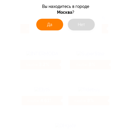
Вы находитесь в городе
Москва
?
Да
Нет
4.3%
4.32%
Кэшбэк
Кэшбэк
3.2%
8%
Кэшбэк
Кэшбэк
4.61%
8%
Кэшбэк
Кэшбэк