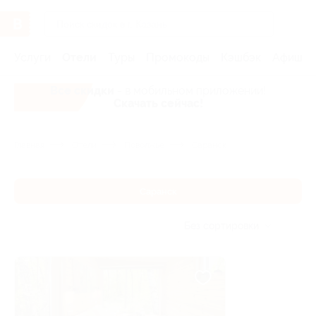
Услуги
Отели
Туры
Промокоды
Кэшбэк
Афиша 
Все скидки
- в мобильном приложении!
Скачать сейчас!
Главная
Отели
Поволжье
Саранск
Саранск
Без сортировки