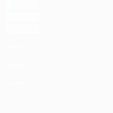
загрузить в
App Store
загрузить в
Google Play
загрузить в
AppGallery
КОМПАНИЯ
ИНФОРМАЦИЯ
ПАРТНЕРАМ
© 2010-2026 BIGLION
Обработка персональных данных