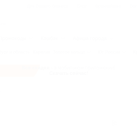
Для Вашего бизнеса
Блог
Франчайзинг
Воп
Промокоды
Кэшбэк
Афиша города
ург и область
Карелия
Золотое кольцо
Юг России
К
Все скидки
- в мобильном приложении!
Скачать сейчас!
и