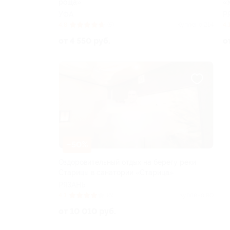
роща»
«
УФА
Р
4.8
(5)
Куплено 214
4.
от 4 550 руб.
о
–50%
Оздоровительный отдых на берегу реки
Старицы в санатории «Старица»
РЯЗАНЬ
4.1
(6)
Куплено 90
от 10 010 руб.