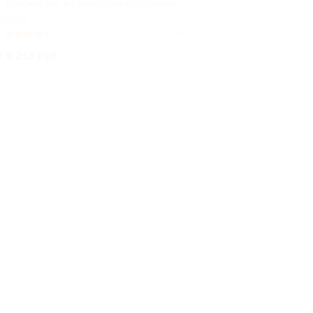
У Лукоморья» в санатории «Старица»
ЯЗАНЬ
1
(6)
Куплено 31
т 9 251 руб.