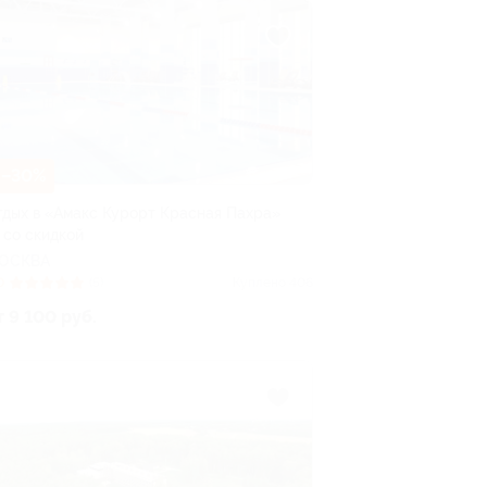
–30%
тдых в «Амакс Курорт ‎Красная Пахра»
 со скидкой
ОСКВА
0
(5)
Куплено 406
т 9 100 руб.