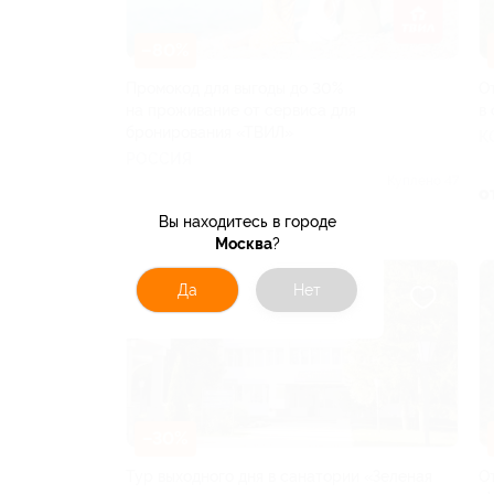
–80%
Промокод для выгоды до 30%
О
на проживание от сервиса для
в
бронирования «ТВИЛ»
К
РОССИЯ
Куплено 47
о
от 300 руб.
Вы находитесь в городе
Москва
?
Да
Нет
–30%
Тур выходного дня в санатории «Зеленая
О