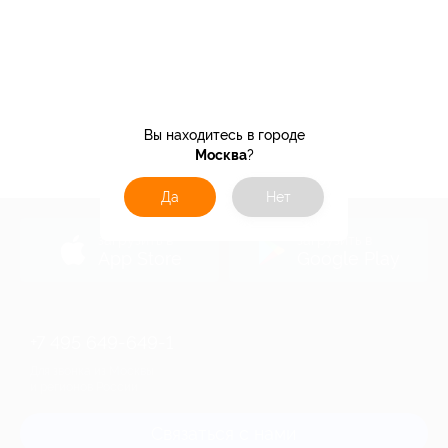
Вы находитесь в городе
Москва
?
Да
Нет
загрузить в
загрузить в
App Store
Google Play
+7 495 649-649-1
Для звонка из Москвы
и регионов России
Связаться с нами