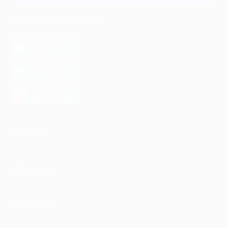
МОБИЛЬНОЕ ПРИЛОЖЕНИЕ
загрузить в
App Store
загрузить в
Google Play
загрузить в
AppGallery
КОМПАНИЯ
ИНФОРМАЦИЯ
ПАРТНЕРАМ