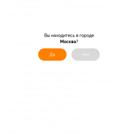
— чтобы заказать составление гороскопа
необходимо:
— купить купон;
— перейти на
сайт
;
Вы находитесь в городе
— заполнить все графы, необходимые для
Москва
?
выбранного гороскопа;
— указать:
Да
Нет
— Ф. И. О. (ваше, партнера или ребенка,
в зависимости от выбранного купона);
— дату рождения: время, число, месяц, год
(вашу, партнера или ребенка, в зависимости
от выбранного купона);
— нажать кнопку «Отправить»;
— в течение 3 календарных дней после
регистрации заказа вы получите расчет
на указанную вами электронную почту;
— на вопросы, требующие срочного решения,
можно получить ответ, написав на адрес