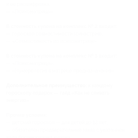
и ее расшифровка;
— «Психоматрица».
В стоимость купона на комплекc № 2 входит:
— гороскоп совместимости (синастрия);
— «Совместимость по психоматрице».
В стоимость купона на комплекc № 3 входит:
— «Психоматрица»;
— «Нумерология в матрице предназначения».
Дополнительное преимущество:
к каждому
гороскопу подарок — гайд «Как не сливать
энергию».
Прочие условия:
— детский гороскоп — для детей до 12 лет;
— обязателен предварительный заказ с указанием
кода бронирования купона;