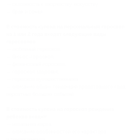
— склонность к творчеству, искусству;
— брак и семья.
В стоимость купона на персональный гороскоп
на 1 или 2 года входят следующие виды
гороскопов:
— любовный гороскоп;
— бизнес-гороскоп;
— финансовый гороскоп;
— гороскоп здоровья;
— гороскоп путешественника
— описание общих тенденций предстоящего года,
вероятных больших событий.
В стоимость купона на гороскоп рождения
ребенка входит:
— натальная карта;
— описание особенностей его характера
и темперамента;