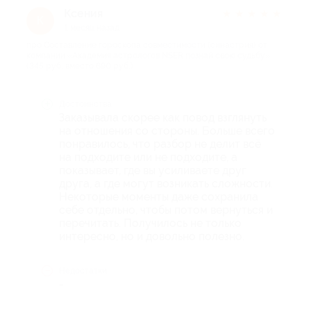
Ксения
★
★
★
★
★
К
1 месяц назад
про Составление гороскопа совместимости (синастрия) от
компании «Академия астрологов NSER познай свою судьбу»
(345 руб. вместо 690 руб.)
Достоинства
Заказывала скорее как повод взглянуть
на отношения со стороны. Больше всего
понравилось, что разбор не делит всё
на подходите или не подходите, а
показывает, где вы усиливаете друг
друга, а где могут возникать сложности.
Некоторые моменты даже сохранила
себе отдельно, чтобы потом вернуться и
перечитать. Получилось не только
интересно, но и довольно полезно.
Недостатки
-