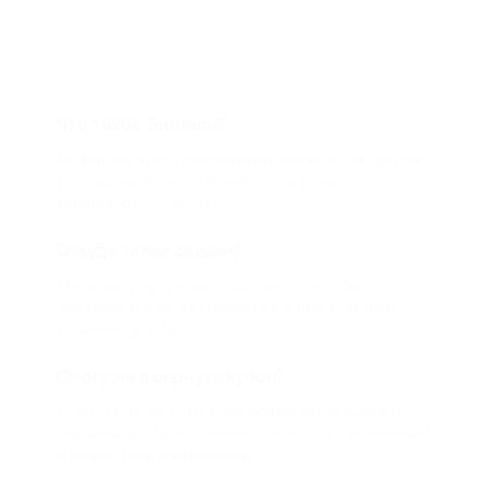
Что такое Биглион?
Biglion это про специальные акции, по условиям
которых вы можете приобрести купон со
скидкой от 50 до 90%
Откуда такие скидки?
Мы непосредственно работаем с каждым
партнером и договариваемся с ним о лучших
условиях для вас
Смогу ли я вернуть купон?
Если что-то случится, мы обязательно вернем
вам деньги. Мы работаем только с проверенными
и надежными партнерами