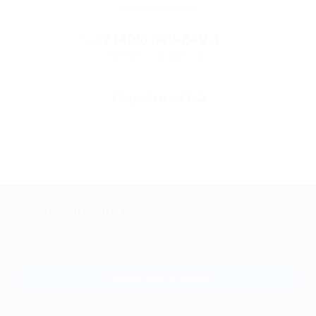
Остались вопросы?
+7 (495) 649-649-1
Горячая линия Биглиона
Перейти в FAQ
+7 495 649-649-1
Для звонка из Москвы
и регионов России
Связаться с нами