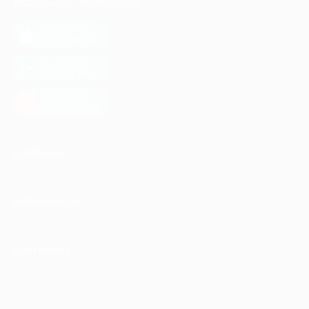
МОБИЛЬНОЕ ПРИЛОЖЕНИЕ
загрузить в
App Store
загрузить в
Google Play
загрузить в
AppGallery
КОМПАНИЯ
ИНФОРМАЦИЯ
ПАРТНЕРАМ
© 2010-2026 BIGLION