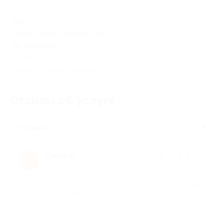
РФ
пн-пт: с 10:00 до 19:00, сб-
вс: выходные
+7 (999) 134-13-56
Показать номер телефона
Отзывы об услуге
588
Полезные
Ольга К.
★
★
★
★
★
О
6 дней назад
про Составление персонального астрологического прогноза
на 1 год от компании «Академия астрологов NSER познай свою
судьбу» (245 руб. вместо 490 руб.)
Достоинства