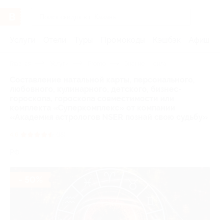
Услуги
Отели
Туры
Промокоды
Кэшбэк
Афиша 
Главная
Услуги
Promo
Знание — сила
Составление натальной карты, персонального,
любовного, кулинарного, детского, бизнес-
гороскопа, гороскопа совместимости или
комплекта «Суперкомплекс» от компании
«Академия астрологов NSER познай свою судьбу»
4.6
(18)
РФ
- 50%