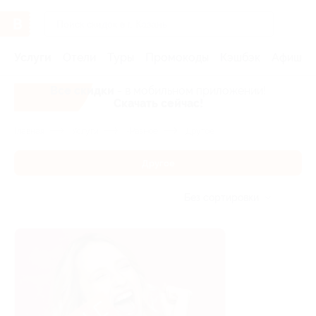
Услуги
Отели
Туры
Промокоды
Кэшбэк
Афиша 
Все скидки
- в мобильном приложении!
Скачать сейчас!
Главная
Услуги
-Разное
Другое
Другое
Без сортировки