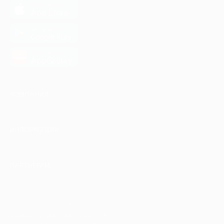
загрузить в
App Store
загрузить в
Google Play
загрузить в
AppGallery
КОМПАНИЯ
ИНФОРМАЦИЯ
ПАРТНЕРАМ
© 2010-2026 BIGLION
Обработка персональных данных