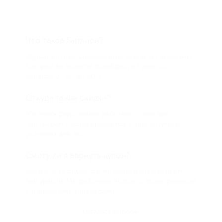
Что такое Биглион?
Biglion это про специальные акции, по условиям
которых вы можете приобрести купон со
скидкой от 50 до 90%
Откуда такие скидки?
Мы непосредственно работаем с каждым
партнером и договариваемся с ним о лучших
условиях для вас
Смогу ли я вернуть купон?
Если что-то случится, мы обязательно вернем
вам деньги. Мы работаем только с проверенными
и надежными партнерами
Остались вопросы?