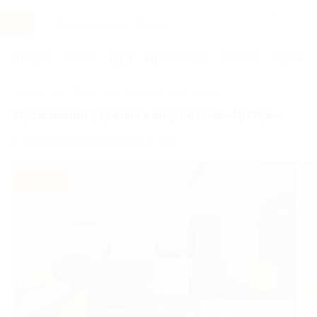
Услуги
Отели
Туры
Промокоды
Кэшбэк
Афиша 
Главная
Отели
Поволжье
Казань
Проживание у кремля в апарт-отеле «AртРум»
г. Казань, ул. Карла Маркса, д. 11а
- 30%
2 из 15