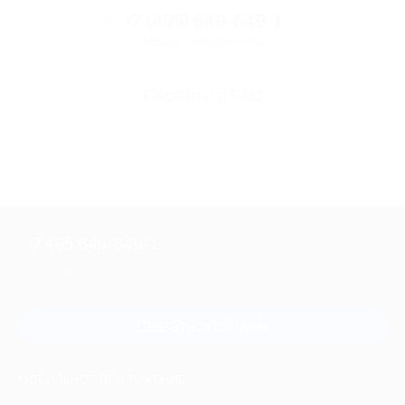
+7 (495) 649-649-1
Горячая линия Биглиона
Перейти в FAQ
+7 495 649-649-1
Для звонка из Москвы
и регионов России
Связаться с нами
МОБИЛЬНОЕ ПРИЛОЖЕНИЕ