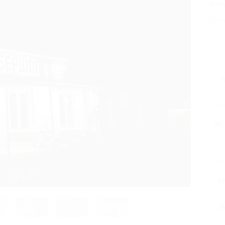
от 
Экон
А
Поде
Похо
2 из 7
М
М