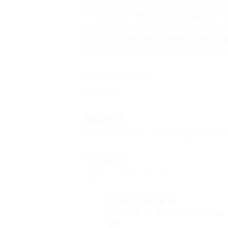
— обязательна предварительная запи
— если участник акции опаздывает бо
барбершопа оставляет за собой пра
(удобное для клиента и персонала б
— рекомендовано сообщить об отмене
Записаться
онлайн
.
Свернуть
Адресa
Все акции
Путь
Юридическая информа
Поиск адреса
Козья Слобода
г. Казань, ул. Фатыха Амирхана, 
12б