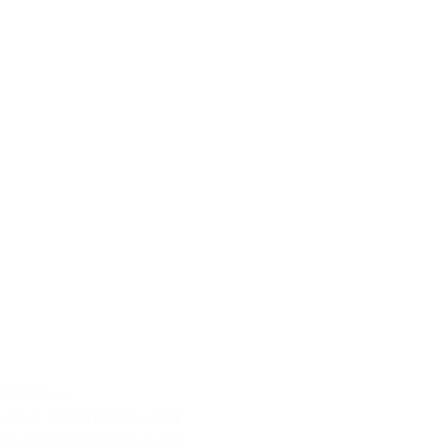
Слобода
ь, пр-т Ибрагимова, д. 61
 до 20:00 ежедневно (по