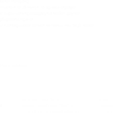
сь по телефону;
лее чем на 15 минут, то администрация
во перенести процедуру на любое другое
арбершопа) время;
 или переносе записи не менее чем за 12 часов.
ция о партнёре
Суконная Слобода
Козья 
д.
г. Казань, Сибирский тракт, д. 5
г. Казан
С 10:00 до 20:00 ежедневно (по
С 10:00