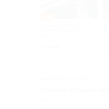
–50%
–
Посещение барбершопа
Муж
BarberBase со скидкой
бор
«По
Площадь Габдуллы Тукая
Пов
от 500 руб.
от 
ЗАВЕРШЁННАЯ АКЦИЯ
Мужская стрижка, мо
Козья Слобода,
г. Казань, ул. Фатыха Ами