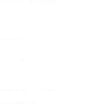
1 100 руб.
от 770 руб.
омия от 330 руб.
Купить
0
кция завершена
литься с друзьями
жие акции
ужская стрижка
Стрижка
оделирование бороды