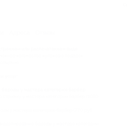
С
ии
Адреса
Отзывы
ктронном или распечатанном виде.
ченное количество купонов в подарок .
осещение.
ы услуг:
бороды у мастера категории барбер:
 стрижку у мастера категории барбер (1050
ды у мастера категории барбер (770 руб.
 моделирование бороды у мастера категории