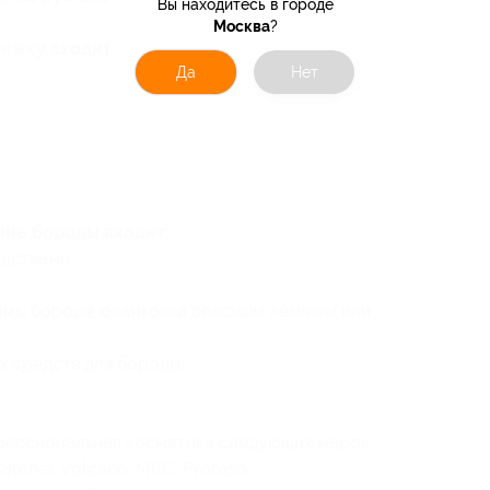
Вы находитесь в городе
Москва
?
рижку входит:
Да
Нет
ние бороды входит:
дствами;
мы бороде, окантовка опасным лезвием или
 средств для бороды.
офессиональная косметика следующих марок:
atcher, Volcano, MGC, Proraso;