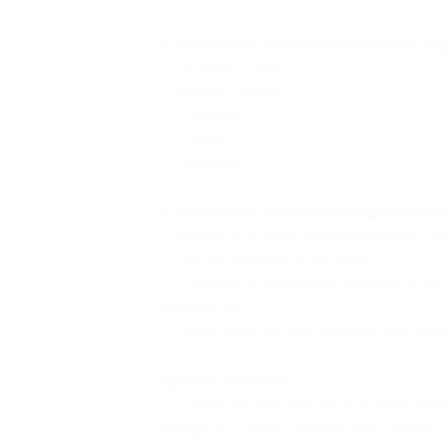
В стоимость купона на мужскую ст
— подбор стиля;
— мытье головы;
— стрижка;
— сушка;
— укладка.
В стоимость купона на моделирова
— мытье бороды косметическими сре
— распаривание кожи лица;
— стрижка и придание желаемой фор
шейвером;
— нанесение косметических уходовых
Прочие условия:
— в работе используется только пр
Morgans, Luxina, Graham Hill, Dream C