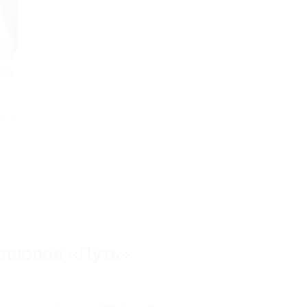
Н
оды
но 10
ршопов «Путь»