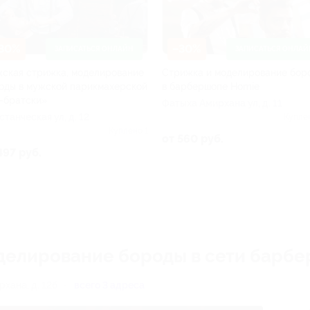
30%
–30%
ЗАПИСАТЬСЯ ОНЛАЙН
ЗАПИСАТЬСЯ ОНЛАЙ
ская стрижка, моделирование
Стрижка и моделирование бор
оды в мужской парикмахерской
в барбершопе Homie
-братски»
Фатыха Амирхана ул, д. 11
станческая ул, д. 12
Купле
Куплено 1
от 560 руб.
497 руб.
делирование бороды в сети барбе
рхана, д. 12б
всего 3 адреса