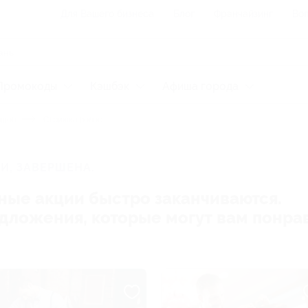
Для Вашего бизнеса
Блог
Франчайзинг
Воп
Промокоды
Кэшбэк
Афиша города
ршоп
Стрижка волос
И, ЗАВЕРШЕНА.
ные акции быстро заканчиваются.
редложения, которые могут вам понра