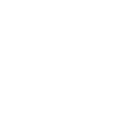
ительной записи)
) 048-60-08
ь номер телефона